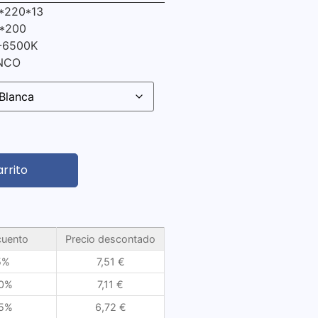
*220*13
0*200
-6500K
ANCO
arrito
uento
Precio descontado
5%
7,51
€
0%
7,11
€
5%
6,72
€