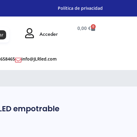
Política de privacidad
0
0,00
€
Acceder
ar
2658465
info@JLRled.com
LED empotrable