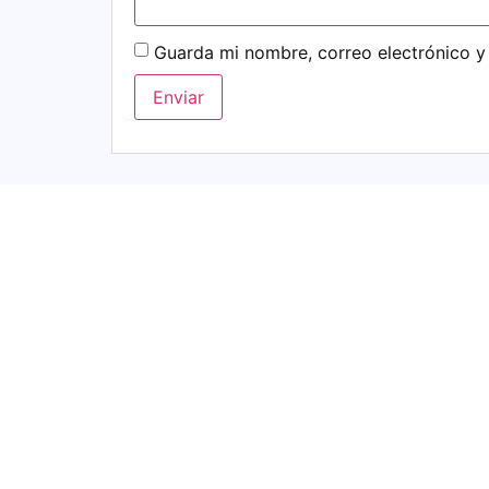
Guarda mi nombre, correo electrónico y
Productos Relacionados
Plafón Techo 12W
11,98
€
IVA incluido.
Plafon Intelige
Superficiel 24W
G2.4
22,99
€
IVA incl