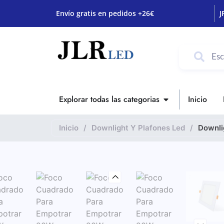
Envío gratis en pedidos +26€
J
Explorar todas las categorias
Inicio
Inicio
/
Downlight Y Plafones Led
/
Downli