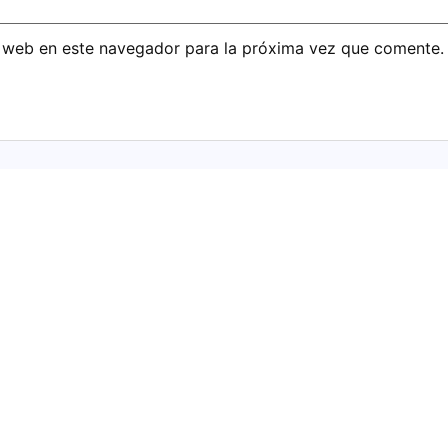
 web en este navegador para la próxima vez que comente.
Downlight PAN
Empotrable R
nte RGB+CCT
 CON APP Tuya
11,98
€
IVA inc
uido.
Foco De Superficie Led
5W/6000K 90X50mm