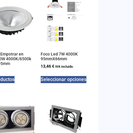
 Empotrar en
Foco Led 7W 4000K
30W 4000K/6500k
95mmX66mm
195mm
13,46
€
IVA incluido.
oductos
Seleccionar opciones