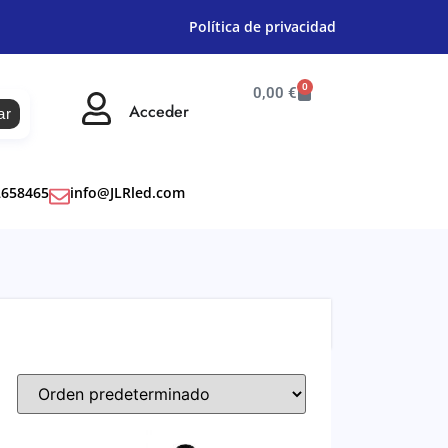
Política de privacidad
0
0,00
€
Acceder
ar
2658465
info@JLRled.com