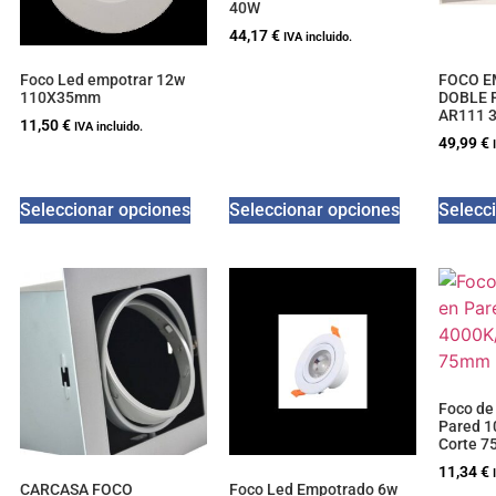
40W
44,17
€
IVA incluido.
Foco Led empotrar 12w
FOCO 
110X35mm
DOBLE 
AR111 
11,50
€
IVA incluido.
49,99
€
Seleccionar opciones
Seleccionar opciones
Selecc
Foco de
Pared 
Corte 
11,34
€
CARCASA FOCO
Foco Led Empotrado 6w