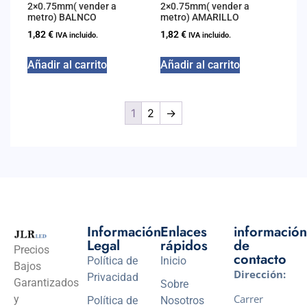
2×0.75mm( vender a
2×0.75mm( vender a
metro) BALNCO
metro) AMARILLO
1,82
€
1,82
€
IVA incluido.
IVA incluido.
Añadir al carrito
Añadir al carrito
1
2
→
Información
Enlaces
información
Legal
rápidos
de
Precios
contacto
Política de
Inicio
Bajos
Dirección:
Privacidad
Garantizados
Sobre
Carrer
y
Política de
Nosotros