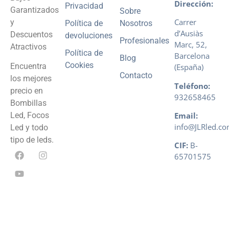
Dirección:
Privacidad
Garantizados
Sobre
Carrer
y
Política de
Nosotros
d’Ausiàs
Descuentos
devoluciones
Profesionales
Marc, 52,
Atractivos
Política de
Barcelona
Blog
Cookies
Encuentra
(España)
Contacto
los mejores
Teléfono:
precio en
932658465
Bombillas
Email:
Led, Focos
info@JLRled.c
Led y todo
tipo de leds.
CIF:
B-
65701575