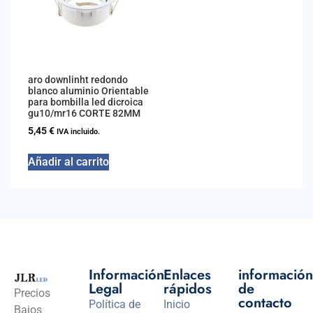
aro downlinht redondo
blanco aluminio Orientable
para bombilla led dicroica
gu10/mr16 CORTE 82MM
5,45
€
IVA incluido.
Añadir al carrito
Información
Enlaces
información
Legal
rápidos
de
Precios
contacto
Política de
Inicio
Bajos