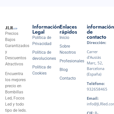
Información
Enlaces
información
Legal
rápidos
de
Precios
contacto
Política de
Inicio
Bajos
Dirección:
Privacidad
Garantizados
Sobre
Carrer
y
Política de
Nosotros
d’Ausiàs
Descuentos
devoluciones
Profesionales
Marc, 52,
Atractivos
Política de
Barcelona
Blog
Cookies
Encuentra
(España)
Contacto
los mejores
Teléfono:
precio en
932658465
Bombillas
Email:
Led, Focos
info@JLRled.c
Led y todo
tipo de leds.
CIF:
B-