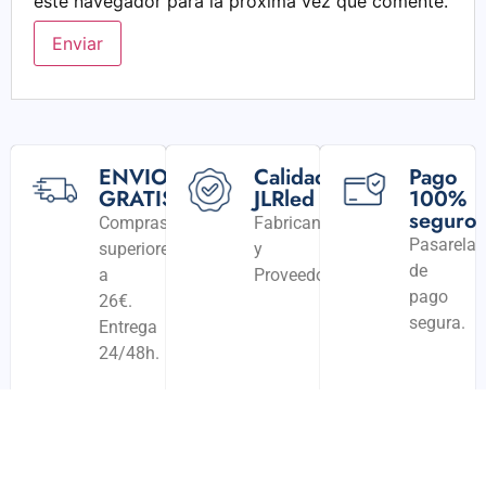
este navegador para la próxima vez que comente.
ENVIO
Calidad
Pago
GRATIS
JLRled
100%
seguro
Compras
Fabricantes
Pasarela
superiores
y
de
a
Proveedores
pago
26€.
segura.
Entrega
24/48h.