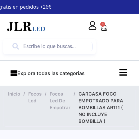
gratis en pedidos +26€
0
Explora todas las categorias
Inicio
/
Focos
/
Focos
/
CARCASA FOCO
Led
Led De
EMPOTRADO PARA
Empotrar
BOMBILLAS AR111 (
NO INCLUYE
BOMBILLA )