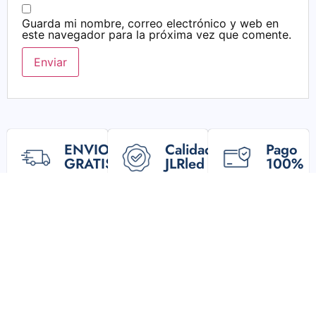
Guarda mi nombre, correo electrónico y web en
este navegador para la próxima vez que comente.
ENVIO
Calidad
Pago
GRATIS
JLRled
100%
seguro
Compras
Fabricantes
Pasarela
superiores
y
de
a
Proveedores
pago
26€.
segura.
Entrega
24/48h.