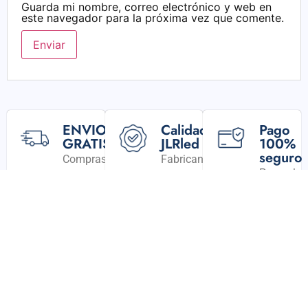
Guarda mi nombre, correo electrónico y web en
este navegador para la próxima vez que comente.
ENVIO
Calidad
Pago
GRATIS
JLRled
100%
seguro
Compras
Fabricantes
Pasarela
superiores
y
de
a
Proveedores
pago
26€.
segura.
Entrega
24/48h.