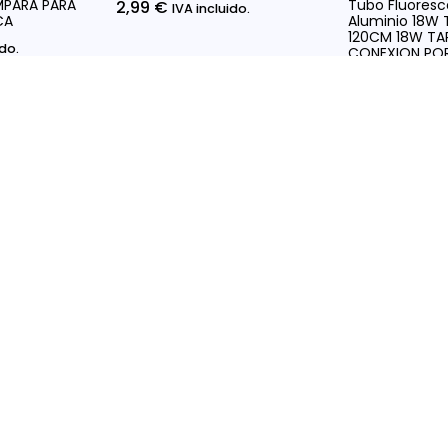
PARA PARA
Tubo Fluoresc
2,99
€
IVA incluido.
CA
Aluminio 18W 
120CM 18W TA
ido.
CONEXION PO
9,08
€
IVA inc
ciones
Seleccionar Opciones
Seleccionar 
rmación Legal
Enlaces rápidos
ca de Privacidad
Inicio
ca de devoluciones
Sobre Nosotros
ca de Cookies
Profesionales
Blog
Contacto