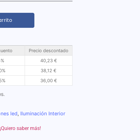
arrito
uento
Precio descontado
5%
40,23
€
0%
38,12
€
5%
36,00
€
s.
ones led
,
Iluminación Interior
¡Quiero saber más!