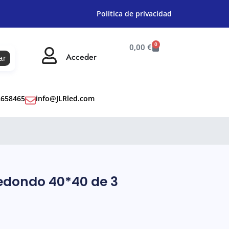
Política de privacidad
0
0,00
€
Acceder
ar
2658465
info@JLRled.com
redondo 40*40 de 3