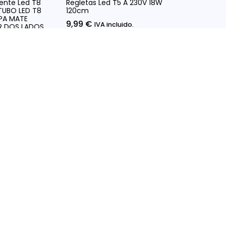
ente Led T8
Regletas Led T5 A 230V 18W
TUBO LED T8
120cm
PA MATE
9,99
€
IVA incluido.
R DOS LADOS
luido.
Opciones
Seleccionar Opciones
información de contacto
Dirección:
Carrer d’Ausiàs Marc, 52, Barcelona
(España)
Teléfono:
932658465
Email:
info@JLRled.com