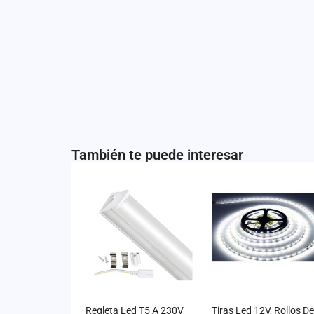
También te puede interesar
Regleta Led T5 A 230V
Tiras Led 12V, Rollos D