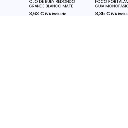
OJO DE BUEY REDONDO
FOCO PORTALAM
GRANDE BLANCO MATE
GUIA MONOFASI
3,63
€
8,35
€
IVA incluido.
IVA inclu
Añadir Al Carrito
Seleccionar Op
Info
Políti
Precios Bajos Garantizados y
Descuentos Atractivos
Políti
Encuentra los mejores precio en
Políti
Bombillas Led, Focos Led y todo tipo
de leds.