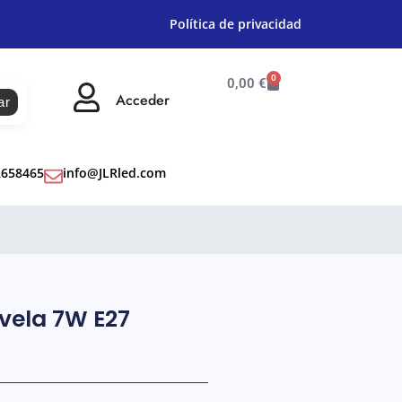
Política de privacidad
0
0,00
€
Acceder
ar
2658465
info@JLRled.com
 vela 7W E27