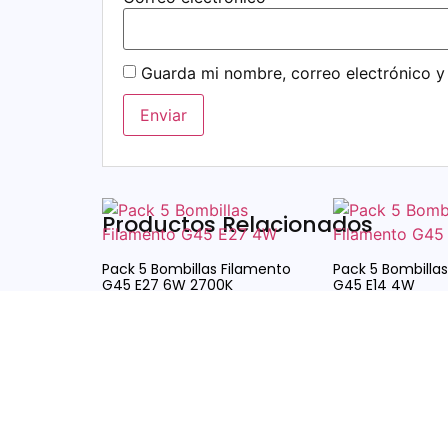
Guarda mi nombre, correo electrónico y
Productos Relacionados
Pack 5 Bombillas Filamento
Pack 5 Bombilla
G45 E27 6W 2700K
G45 E14 4W
15,79
€
16,99
€
IVA incluido.
IVA incl
Añadir Al Carrito
Añadir Al Carrit