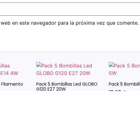
 web en este navegador para la próxima vez que comente.
s Filamento
Pack 5 Bombillas Led GLOBO
Pack 5 Bombil
G120 E27 20W
17,97
€
IVA in
39,99
€
uido.
IVA incluido.
o
Seleccionar Opciones
Seleccionar 