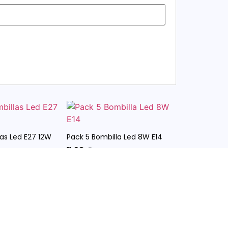
las Led E27 12W
Pack 5 Bombilla Led 8W E14
11,98
€
cluido.
IVA incluido.
Opciones
Seleccionar Opciones