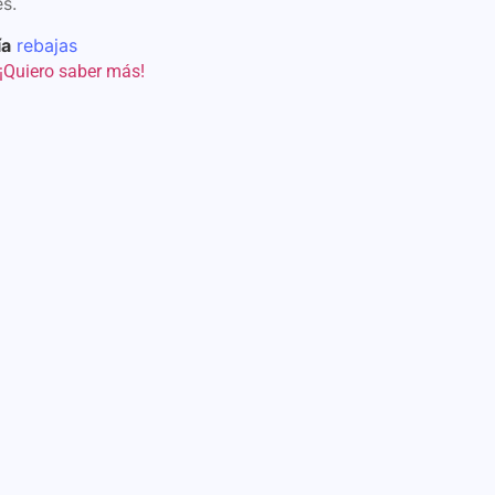
s.
ía
rebajas
¡Quiero saber más!