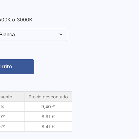
6500K o 3000K
arrito
uento
Precio descontado
5%
9,40
€
0%
8,91
€
5%
8,41
€