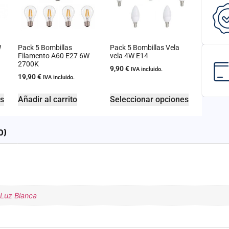
W
Pack 5 Bombillas
Pack 5 Bombillas Vela
Filamento A60 E27 6W
vela 4W E14
2700K
9,90
€
IVA incluido.
19,90
€
IVA incluido.
es
Añadir al carrito
Seleccionar opciones
0)
Luz Blanca