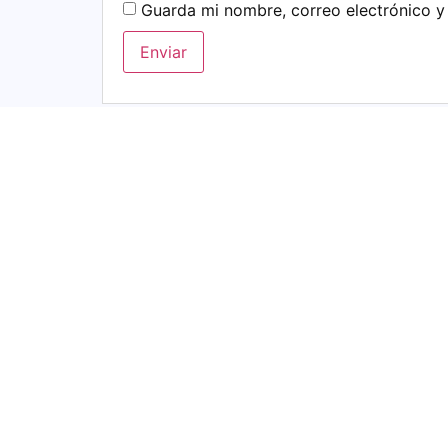
Guarda mi nombre, correo electrónico y
Productos Relacionados
Ventilador De Techo Con Luz
Lampara Vintag
50w CCT Mando 50cm
Personalizable 
79,86
€
7,14
€
IVA incluido.
IVA inclui