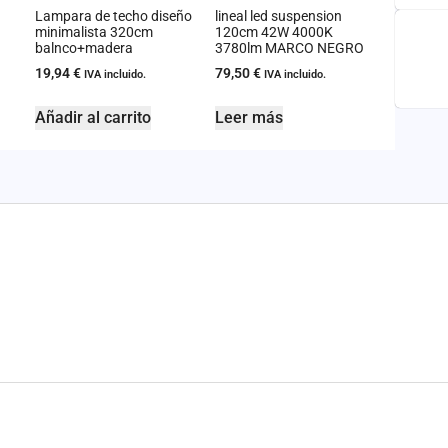
Lampara de techo diseño
lineal led suspension
minimalista 320cm
120cm 42W 4000K
balnco+madera
3780lm MARCO NEGRO
19,94
€
79,50
€
IVA incluido.
IVA incluido.
Añadir al carrito
Leer más