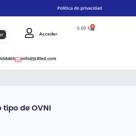
Política de privacidad
0
0,00
€
Acceder
ar
2658465
info@JLRled.com
 tipo de OVNI