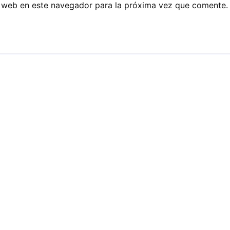
 web en este navegador para la próxima vez que comente.
e Cuerda
Lamparas Col
150cm
Tom Dixon Bea
(Modelo B)
do.
23,96
€
IVA i
Lampara De Techo Diseño
Minimalista 320cm
Balnco+madera
19,94
€
IVA incluido.