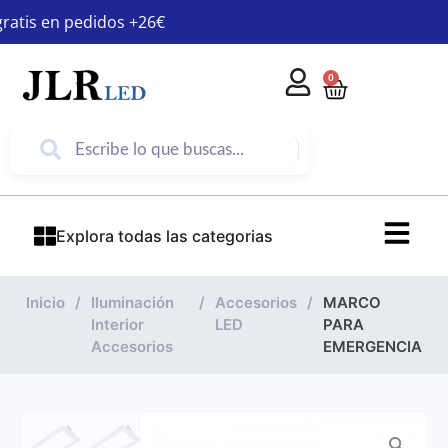
gratis en pedidos +26€
0
Explora todas las categorias
Inicio
/
Iluminación
/
Accesorios
/
MARCO
Interior
LED
PARA
Accesorios
EMERGENCIA