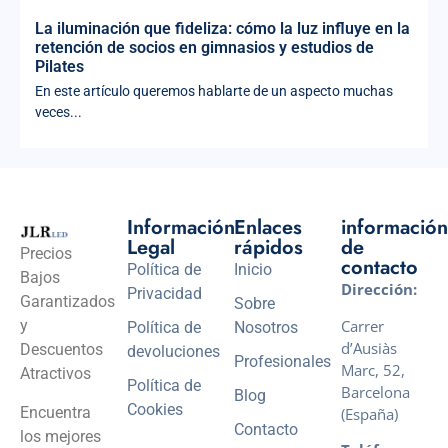
La iluminación que fideliza: cómo la luz influye en la
retención de socios en gimnasios y estudios de
Pilates
En este artículo queremos hablarte de un aspecto muchas
veces...
Información
Enlaces
información
Legal
rápidos
de
Precios
contacto
Política de
Inicio
Bajos
Dirección:
Privacidad
Garantizados
Sobre
Carrer
y
Política de
Nosotros
d’Ausiàs
Descuentos
devoluciones
Profesionales
Marc, 52,
Atractivos
Política de
Barcelona
Blog
Cookies
Encuentra
(España)
Contacto
los mejores