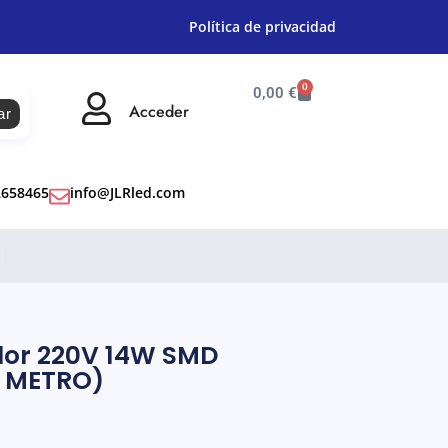
Política de privacidad
0
0,00
€
Acceder
ar
2658465
info@JLRled.com
lor 220V 14W SMD
 METRO)