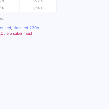
0%
1,63
€
5%
1,54
€
s.
as Led
,
tiras led 220V
¡Quiero saber más!