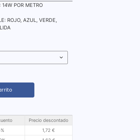
14W POR METRO
ROJO, AZUL, VERDE,
LIDA
arrito
uento
Precio descontado
5%
1,72
€