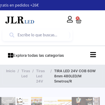
gratis en pedidos +26€
0
Explora todas las categorias
Inicio
/
Tiras
/
Tiras
/
TIRA LED 24V COB 60W
Led
Led
8mm 480LED/M
24V
5metros/R