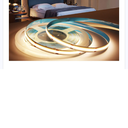
Información adicional
Color Luz
3000K Luz Calida
,
6500k Luz Blanca
,
4000K Luz
Neutra
,
2700K