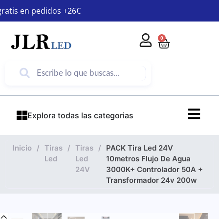
gratis en pedidos +26€
0
Explora todas las categorias
Inicio
/
Tiras
/
Tiras
/
PACK Tira Led 24V
Led
Led
10metros Flujo De Agua
24V
3000K+ Controlador 50A +
Transformador 24v 200w