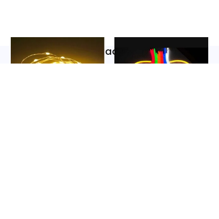
Productos Relacionados
Cadena De Luz Led USB 10M
TIRAS DE LED NEON RGB
Exterior
220v (VENTE POR METRO)
5,99
€
8,99
€
IVA incluido.
IVA incluido.
Añadir Al Carrito
Añadir Al Carrito