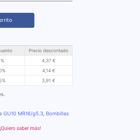
arrito
uento
Precio descontado
5%
4,37
€
0%
4,14
€
5%
3,91
€
s.
ca GU10 MR16/g5.3
,
Bombillas
¡Quiero saber más!