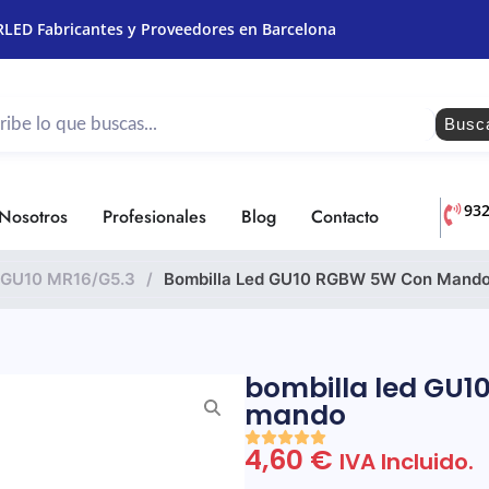
RLED Fabricantes y Proveedores en Barcelona
Busc
93
Nosotros
Profesionales
Blog
Contacto
a GU10 MR16/g5.3
/
Bombilla Led GU10 RGBW 5W Con Mand
bombilla led GU
mando
4,60
€
IVA Incluido.