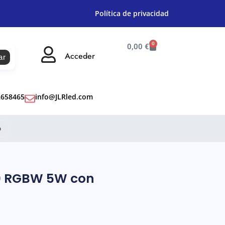
Política de privacidad
0
0,00
€
Acceder
ar
2658465
info@JLRled.com
o
10 RGBW 5W con