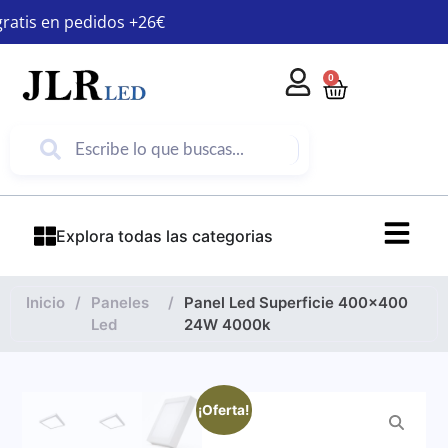
gratis en pedidos +26€
0
Explora todas las categorias
Inicio
/
Paneles
/
Panel Led Superficie 400×400
Led
24W 4000k
¡Oferta!