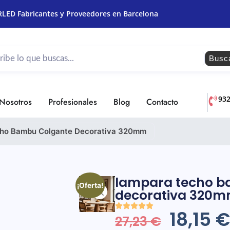
RLED Fabricantes y Proveedores en Barcelona
Busc
93
Nosotros
Profesionales
Blog
Contacto
ho Bambu Colgante Decorativa 320mm
lampara techo b
¡Oferta!
decorativa 320
18,15
€
27,23
€