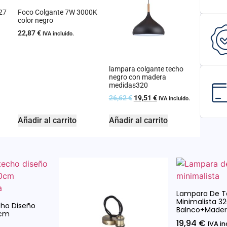
27
Foco Colgante 7W 3000K
color negro
22,87
€
IVA incluido.
lampara colgante techo
negro con madera
medidas320
26,62
€
19,51
€
IVA incluido.
Añadir al carrito
Añadir al carrito
Lampara De T
Minimalista 
ho Diseño
Balnco+made
0cm
19,94
€
IVA in