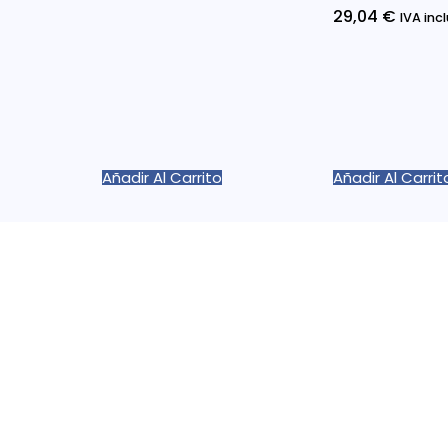
29,04
€
IVA inc
Añadir Al Carrito
Añadir Al Carrit
Info
Políti
Precios Bajos Garantizados y
Políti
Descuentos Atractivos
Políti
Encuentra los mejores precio en