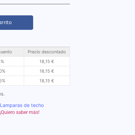
arrito
uento
Precio descontado
5%
18,15
€
0%
18,15
€
5%
18,15
€
s.
Lamparas de techo
¡Quiero saber más!