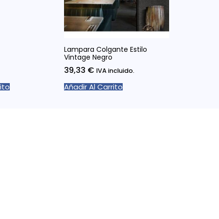
Lampara Colgante Estilo
Vintage Negro
39,33
€
IVA incluido.
ito
Añadir Al Carrito
información de contacto
Dirección:
Carrer d’Ausiàs Marc, 52, Barcelona
(España)
Teléfono:
932658465