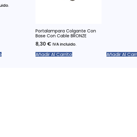
luido.
Portalampara Colgante Con
Base Con Cable BRONZE
8,30
€
IVA incluido.
o
Añadir Al Carrito
Añadir Al Carr
rmación Legal
Enlaces rápidos
ca de Privacidad
Inicio
ca de devoluciones
Sobre Nosotros
ca de Cookies
Profesionales