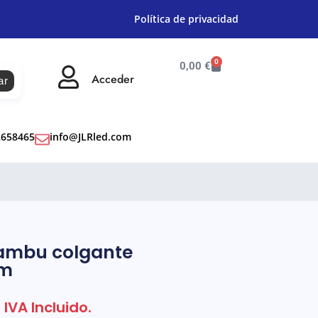
Política de privacidad
0
0,00
€
Acceder
ar
2658465
info@JLRled.com
ambu colgante
mm
IVA Incluido.