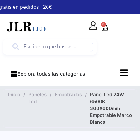
gratis en pedidos +26€
0
Explora todas las categorias
Inicio
/
Paneles
/
Empotrados
/
Panel Led 24W
Led
6500K
300X600mm
Empotrable Marco
Blanca