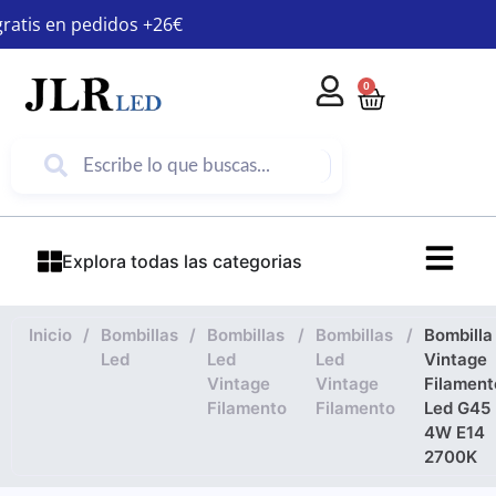
gratis en pedidos +26€
0
Explora todas las categorias
Inicio
/
Bombillas
/
Bombillas
/
Bombillas
/
Bombilla
Led
Led
Led
Vintage
Vintage
Vintage
Filament
Filamento
Filamento
Led G45
4W E14
2700K