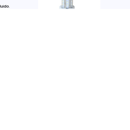
luido.
Bombilla Led 3 Tubos De Led
8W Rosca E14
2,55
€
IVA incluido.
Opciones
Seleccionar Opciones
información de contacto
Dirección:
Carrer d’Ausiàs Marc, 52, Barcelona