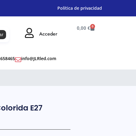
Política de privacidad
0
0,00
€
Acceder
ar
2658465
info@JLRled.com
olorida E27