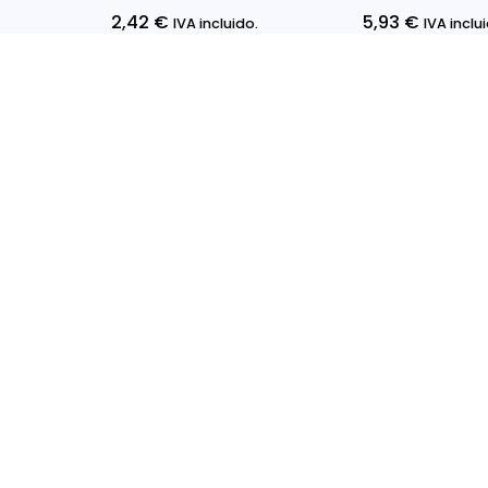
2,42
€
5,93
€
IVA incluido.
IVA inclu
Seleccionar Opciones
Seleccionar Op
Info
Políti
Precios Bajos Garantizados y
Políti
Descuentos Atractivos