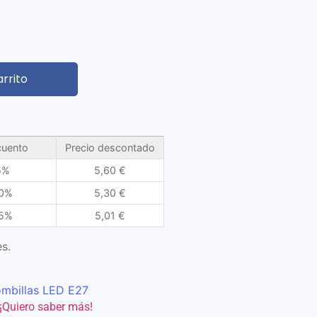
arrito
uento
Precio descontado
5%
5,60
€
0%
5,30
€
5%
5,01
€
s.
mbillas LED E27
¡Quiero saber más!