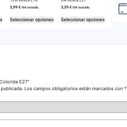
12W Rosca E14
8W Rosca E27
3,99
€
3,39
€
IVA incluido.
IVA incluido.
es
Seleccionar opciones
Seleccionar opciones
 Colorida E27”
 publicada.
Los campos obligatorios están marcados con
*