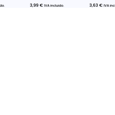
3,99
€
3,63
€
ido.
IVA incluido.
IVA inc
ciones
Seleccionar Opciones
Seleccionar 
rmación Legal
Enlaces rápidos
ca de Privacidad
Inicio
ca de devoluciones
Sobre Nosotros